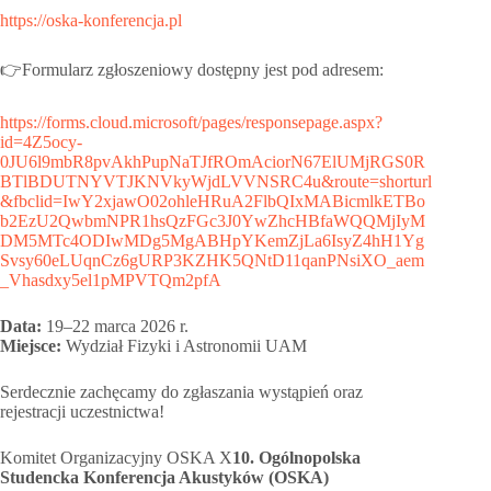
https://oska-konferencja.pl
👉Formularz zgłoszeniowy dostępny jest pod adresem:
https://forms.cloud.microsoft/pages/responsepage.aspx?
id=4Z5ocy-
0JU6l9mbR8pvAkhPupNaTJfROmAciorN67ElUMjRGS0R
BTlBDUTNYVTJKNVkyWjdLVVNSRC4u&route=shorturl
&fbclid=IwY2xjawO02ohleHRuA2FlbQIxMABicmlkETBo
b2EzU2QwbmNPR1hsQzFGc3J0YwZhcHBfaWQQMjIyM
DM5MTc4ODIwMDg5MgABHpYKemZjLa6IsyZ4hH1Yg
Svsy60eLUqnCz6gURP3KZHK5QNtD11qanPNsiXO_aem
_Vhasdxy5el1pMPVTQm2pfA
Data:
19–22 marca 2026 r.
Miejsce:
Wydział Fizyki i Astronomii UAM
Serdecznie zachęcamy do zgłaszania wystąpień oraz
rejestracji uczestnictwa!
Komitet Organizacyjny OSKA X
10. Ogólnopolska
Studencka Konferencja Akustyków (OSKA)