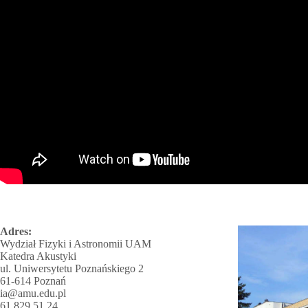
Adres:
Wydział Fizyki i Astronomii UAM
Katedra Akustyki
ul. Uniwersytetu Poznańskiego 2
61-614 Poznań
ia@amu.edu.pl
61 829 51 24