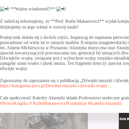
**Ważna wiadomość!**
Z radością informujemy, że **Prof. Rufin Makarewicz** wydał kolejn
dziękujemy za jego wkład w rozwój nauki!
Podręcznik składa się z dwóch części. Inspiracją do napisania pierws
prowadzone od wielu lat w ramach studiów II stopnia (magisterskich)
im. Adama Mickiewicza w Poznaniu: Akustyka muzyczna oraz Akusty
zjawisk towarzyszących powstawaniu tzn. generacji fal niosących dźwi
Dźwięków wojny, związane jest z wybuchem wojny rosyjsko-ukraiński
zastąpiły szum wiatru i plusk morza. Ten fragment dotyczy zjawisk to
dźwięki wojny.
Zapraszamy do zapoznania się z publikacją „Dźwięki muzyki i dźwięk
https://ksiegarnia.pwn.pl/Dzwieki-muzyki-i-dzwieki-wojny…
Cała społeczność Katedry Akustyki składa Profesorowi serdeczne grat
#NowaKsiążka
# RufinMakarewicz
#Gratulacje
#KatedraAkustyki