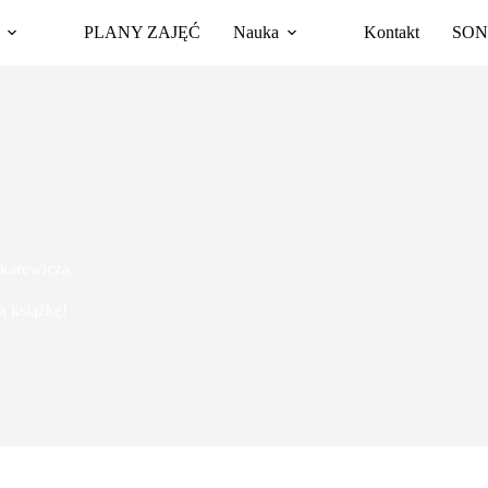
PLANY ZAJĘĆ
Nauka
Kontakt
SON
akarewicza
ą książkę!