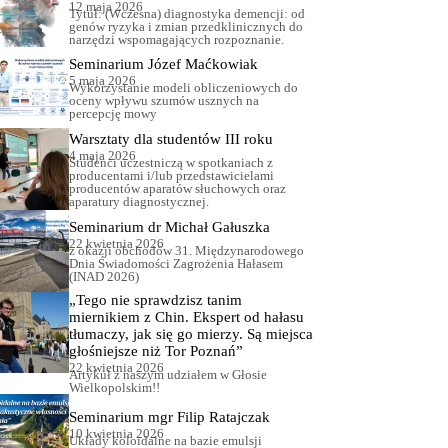
12 maja 2026
Tytuł: (Wczesna) diagnostyka demencji: od
genów ryzyka i zmian przedklinicznych do
narzędzi wspomagających rozpoznanie.
Seminarium Józef Maćkowiak
5 maja 2026
Wykorzystanie modeli obliczeniowych do
oceny wpływu szumów usznych na
percepcję mowy
Warsztaty dla studentów III roku
4 maja 2026
Studenci uczestniczą w spotkaniach z
producentami i/lub przedstawicielami
producentów aparatów słuchowych oraz
aparatury diagnostycznej.
Seminarium dr Michał Gałuszka
22 kwietnia 2026
z okazji obchodów 31. Międzynarodowego
Dnia Świadomości Zagrożenia Hałasem
(INAD 2026)
„Tego nie sprawdzisz tanim
miernikiem z Chin. Ekspert od hałasu
tłumaczy, jak się go mierzy. Są miejsca
głośniejsze niż Tor Poznań”
22 kwietnia 2026
Artykuł z naszym udziałem w Głosie
Wielkopolskim!!
Seminarium mgr Filip Ratajczak
10 kwietnia 2026
Układy koloidalne na bazie emulsji