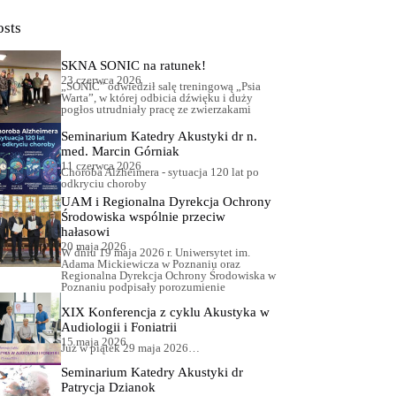
osts
SKNA SONIC na ratunek!
23 czerwca 2026
„SONIC” odwiedził salę treningową „Psia
Warta”, w której odbicia dźwięku i duży
pogłos utrudniały pracę ze zwierzakami
Seminarium Katedry Akustyki dr n.
med. Marcin Górniak
11 czerwca 2026
Choroba Alzheimera - sytuacja 120 lat po
odkryciu choroby
UAM i Regionalna Dyrekcja Ochrony
Środowiska wspólnie przeciw
hałasowi
20 maja 2026
W dniu 19 maja 2026 r. Uniwersytet im.
Adama Mickiewicza w Poznaniu oraz
Regionalna Dyrekcja Ochrony Środowiska w
Poznaniu podpisały porozumienie
XIX Konferencja z cyklu Akustyka w
Audiologii i Foniatrii
15 maja 2026
Już w piątek 29 maja 2026…
Seminarium Katedry Akustyki dr
Patrycja Dzianok