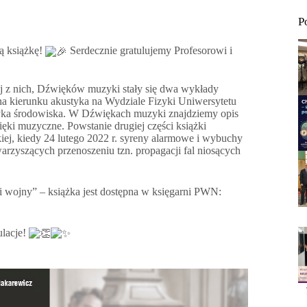
P
ą książkę!
Serdecznie gratulujemy Profesorowi i
zej z nich, Dźwięków muzyki stały się dwa wykłady
 na kierunku akustyka na Wydziale Fizyki Uniwersytetu
ka środowiska. W Dźwiękach muzyki znajdziemy opis
ęki muzyczne. Powstanie drugiej części książki
ej, kiedy 24 lutego 2022 r. syreny alarmowe i wybuchy
warzyszących przenoszeniu tzn. propagacji fal niosących
i wojny” – książka jest dostępna w księgarni PWN:
ulacje!