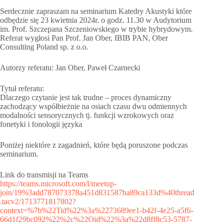
Serdecznie zapraszam na seminarium Katedry Akustyki które
odbędzie się 23 kwietnia 2024r. o godz. 11.30 w Audytorium
im. Prof. Szczepana Szczeniowskiego w trybie hybrydowym.
Referat wygłosi Pan Prof. Jan Ober, IBIB PAN, Ober
Consulting Poland sp. z o.o.
Autorzy referatu: Jan Ober, Paweł Czarnecki
Tytuł referatu:
Dlaczego czytanie jest tak trudne – proces dynamiczny
zachodzący współbieżnie na osiach czasu dwu odmiennych
modalności sensorycznych tj. funkcji wzrokowych oraz
fonetyki i fonologii języka
Poniżej niektóre z zagadnień, które będą poruszone podczas
seminarium.
Link do transmisji na Teams
https://teams.microsoft.com/l/meetup-
join/19%3add787073378a451d831587ba89ca133d%40thread
.tacv2/1713771817802?
context=%7b%22Tid%22%3a%2273689ee1-b42f-4e25-a5f6-
66d1f29bc092%22%2c%22Oid%22%3a%22d8ff8c53-5787-