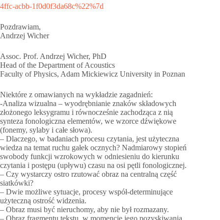
4ffc-acbb-1f0d0f3da68c%22%7d
Pozdrawiam,
Andrzej Wicher
Assoc. Prof. Andrzej Wicher, PhD
Head of the Department of Acoustics
Faculty of Physics, Adam Mickiewicz University in Poznan
Niektóre z omawianych na wykładzie zagadnień:
-Analiza wizualna – wyodrębnianie znaków składowych
złożonego leksygramu i równocześnie zachodząca z nią
synteza fonologiczna elementów, we wzorce dźwiękowe
(fonemy, sylaby i całe słowa).
– Dlaczego, w badaniach procesu czytania, jest użyteczna
wiedza na temat ruchu gałek ocznych? Nadmiarowy stopień
swobody funkcji wzrokowych w odniesieniu do kierunku
czytania i postępu (upływu) czasu na osi pętli fonologicznej.
– Czy wystarczy ostro rzutować obraz na centralną część
siatkówki?
– Dwie możliwe sytuacje, procesy współ-determinujące
użyteczną ostrość widzenia.
– Obraz musi być nieruchomy, aby nie był rozmazany.
– Obraz fragmentu tekstu, w momencie jego pozyskiwania