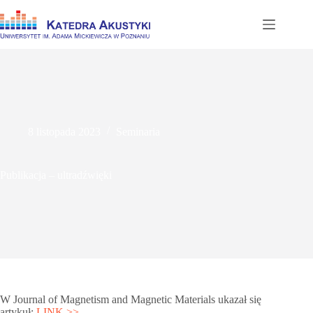
Przejdź
do
treści
8 listopada 2023
Seminaria
Publikacja – ultradźwięki
W Journal of Magnetism and Magnetic Materials ukazał się
artykuł:
LINK >>