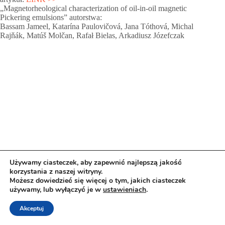
„Magnetorheological characterization of oil-in-oil magnetic
Pickering emulsions” autorstwa:
Bassam Jameel, Katarína Paulovičová, Jana Tóthová, Michal
Rajňák, Matúš Molčan, Rafał Bielas, Arkadiusz Józefczak
Używamy ciasteczek, aby zapewnić najlepszą jakość
korzystania z naszej witryny.
Możesz dowiedzieć się więcej o tym, jakich ciasteczek
używamy, lub wyłączyć je w
ustawieniach
.
Akceptuj