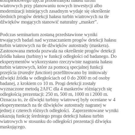
kompleksowego ujęcia problematyki hałasu turbin
wiatrowych przy planowaniu nowych inwestycji albo
modernizacji istniejących zasadnym wydaje się określenie
średnich progów detekcji hałasu turbin wiatrowych na tle
dźwięków mogących stanowić naturalny „masker”.
Podczas seminarium zostaną przedstawione wyniki
trwających badań nad wyznaczaniem progów detekcji hałasu
turbin wiatrowych na tle dźwięków autostrady (maskera).
Zastosowana metoda pozwala na określenie progów detekcji
źródła hałasu (turbiny) w funkcji odległości od badanego. Do
eksperymentów wykorzystano rzeczywiste nagrania hałasu
turbin wiatrowych, które za pomocą specjalnej funkcji
przejścia (
transfer function
) przefiltrowano by imitowały
dźwięki źródła w odległościach od 0 do 2000 m od osoby
badanej, z krokiem co 10 m. Progi detekcji zostały
wyznaczone metodą 2AFC dla 4 maskerów różniących się
odległością prezentacji: 250 m, 500 m, 1000 m i 2000 m.
Oznacza to, że dźwięki turbiny wiatrowej były oceniane w 4
eksperymentach na tle dźwięków autostrady nagranej w
jednej z czterech różnych odległości. Zaprezentowane wyniki
ukazują funkcję średniego progu detekcji hałasu turbin
wiatrowych w stosunku do odległości prezentacji dźwięku
maskującego.