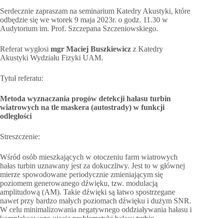
Serdecznie zapraszam na seminarium Katedry Akustyki, które
odbędzie się we wtorek 9 maja 2023r. o godz. 11.30 w
Audytorium im. Prof. Szczepana Szczeniowskiego.
Referat wygłosi
mgr Maciej Buszkiewicz
z Katedry
Akustyki Wydziału Fizyki UAM.
Tytuł referatu:
Metoda wyznaczania progów detekcji hałasu turbin
wiatrowych na tle maskera (autostrady) w funkcji
odległości
Streszczenie:
Wśród osób mieszkających w otoczeniu farm wiatrowych
hałas turbin uznawany jest za dokuczliwy. Jest to w głównej
mierze spowodowane periodycznie zmieniającym się
poziomem generowanego dźwięku, tzw. modulacją
amplitudową (AM). Takie dźwięki są łatwo spostrzegane
nawet przy bardzo małych poziomach dźwięku i dużym SNR.
W celu minimalizowania negatywnego oddziaływania hałasu i